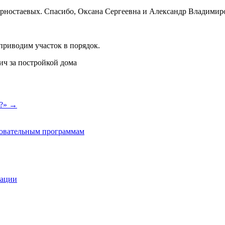
Горностаевых. Спасибо, Оксана Сергеевна и Александр Владим
приводим участок в порядок.
ич за постройкой дома
и?»
→
зовательным программам
зации