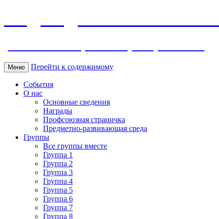
МБДОУ ДС "Калинка" г.Волг
ул. Ленина 118, тел. +7 (8639) 24-42-35
Перейти к содержимому
Меню
События
О нас
Основные сведения
Награды
Профсоюзная страничка
Предметно-развивающая среда
Группы
Все группы вместе
Группа 1
Группа 2
Группа 3
Группа 4
Группа 5
Группа 6
Группа 7
Группа 8