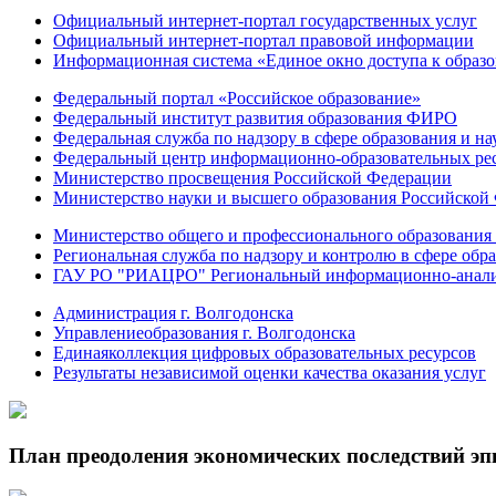
Официальный интернет-портал государственных услуг
Официальный интернет-портал правовой информации
Информационная система «Единое окно доступа к образ
Федеральный портал «Российское образование»
Федеральный институт развития образования ФИРО
Федеральная служба по надзору в сфере образования и на
Федеральный центр информационно-образовательных ре
Министерство просвещения Российской Федерации
Министерство науки и высшего образования Российской
Министерство общего и профессионального образования 
Региональная служба по надзору и контролю в сфере обра
ГАУ РО "РИАЦРО" Региональный информационно-аналит
Администрация г. Волгодонска
Управлениеобразования г. Волгодонска
Единаяколлекция цифровых образовательных ресурсов
Результаты независимой оценки качества оказания услуг
План преодоления экономических последствий э