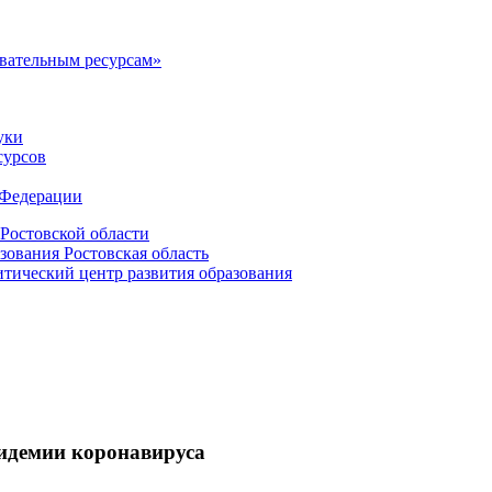
овательным ресурсам»
уки
сурсов
 Федерации
Ростовской области
зования Ростовская область
ический центр развития образования
пидемии коронавируса