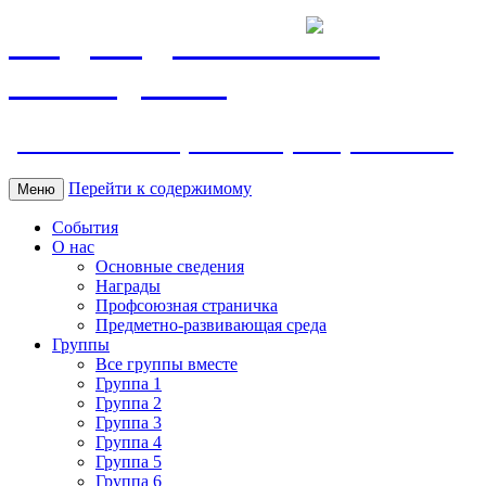
МБДОУ ДС "Калинка"
г.Волгодонска
ул. Ленина 118, тел. +7 (8639) 24-42-35
Перейти к содержимому
Меню
События
О нас
Основные сведения
Награды
Профсоюзная страничка
Предметно-развивающая среда
Группы
Все группы вместе
Группа 1
Группа 2
Группа 3
Группа 4
Группа 5
Группа 6