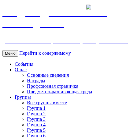
МБДОУ ДС "Калинка"
г.Волгодонска
ул. Ленина 118, тел. +7 (8639) 24-42-35
Перейти к содержимому
Меню
События
О нас
Основные сведения
Награды
Профсоюзная страничка
Предметно-развивающая среда
Группы
Все группы вместе
Группа 1
Группа 2
Группа 3
Группа 4
Группа 5
Группа 6