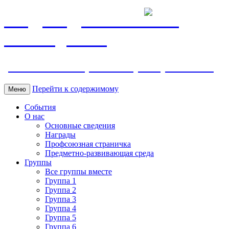
МБДОУ ДС "Калинка"
г.Волгодонска
ул. Ленина 118, тел. +7 (8639) 24-42-35
Перейти к содержимому
Меню
События
О нас
Основные сведения
Награды
Профсоюзная страничка
Предметно-развивающая среда
Группы
Все группы вместе
Группа 1
Группа 2
Группа 3
Группа 4
Группа 5
Группа 6