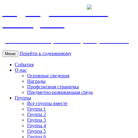
МБДОУ ДС "Калинка"
г.Волгодонска
ул. Ленина 118, тел. +7 (8639) 24-42-35
Перейти к содержимому
Меню
События
О нас
Основные сведения
Награды
Профсоюзная страничка
Предметно-развивающая среда
Группы
Все группы вместе
Группа 1
Группа 2
Группа 3
Группа 4
Группа 5
Группа 6