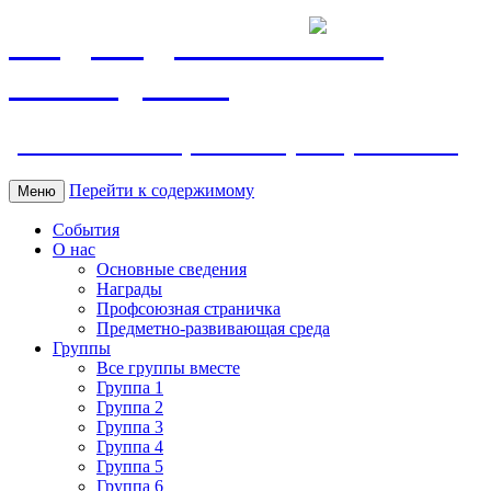
МБДОУ ДС "Калинка"
г.Волгодонска
ул. Ленина 118, тел. +7 (8639) 24-42-35
Перейти к содержимому
Меню
События
О нас
Основные сведения
Награды
Профсоюзная страничка
Предметно-развивающая среда
Группы
Все группы вместе
Группа 1
Группа 2
Группа 3
Группа 4
Группа 5
Группа 6