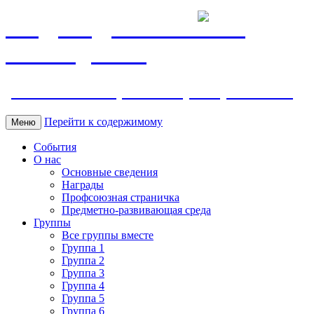
МБДОУ ДС "Калинка"
г.Волгодонска
ул. Ленина 118, тел. +7 (8639) 24-42-35
Перейти к содержимому
Меню
События
О нас
Основные сведения
Награды
Профсоюзная страничка
Предметно-развивающая среда
Группы
Все группы вместе
Группа 1
Группа 2
Группа 3
Группа 4
Группа 5
Группа 6