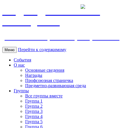
МБДОУ ДС "Калинка"
г.Волгодонска
ул. Ленина 118, тел. +7 (8639) 24-42-35
Перейти к содержимому
Меню
События
О нас
Основные сведения
Награды
Профсоюзная страничка
Предметно-развивающая среда
Группы
Все группы вместе
Группа 1
Группа 2
Группа 3
Группа 4
Группа 5
Группа 6