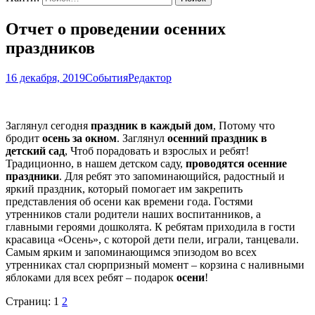
Отчет о проведении осенних
праздников
16 декабря, 2019
События
Редактор
Заглянул сегодня
праздник в каждый дом
, Потому что
бродит
осень за окном
. Заглянул
осенний праздник в
детский сад
, Чтоб порадовать и взрослых и ребят!
Традиционно, в нашем детском саду,
проводятся осенние
праздники
. Для ребят это запоминающийся, радостный и
яркий праздник, который помогает им закрепить
представления об осени как времени года. Гостями
утренников стали родители наших воспитанников, а
главными героями дошколята. К ребятам приходила в гости
красавица «Осень», с которой дети пели, играли, танцевали.
Самым ярким и запоминающимся эпизодом во всех
утренниках стал сюрпризный момент – корзина с наливными
яблоками для всех ребят – подарок
осени
!
Страниц:
1
2