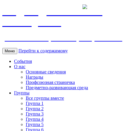
МБДОУ ДС "Калинка"
г.Волгодонска
ул. Ленина 118, тел. +7 (8639) 24-42-35
Перейти к содержимому
Меню
События
О нас
Основные сведения
Награды
Профсоюзная страничка
Предметно-развивающая среда
Группы
Все группы вместе
Группа 1
Группа 2
Группа 3
Группа 4
Группа 5
Группа 6