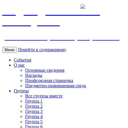
МБДОУ ДС "Калинка"
г.Волгодонска
ул. Ленина 118, тел. +7 (8639) 24-42-35
Перейти к содержимому
Меню
События
О нас
Основные сведения
Награды
Профсоюзная страничка
Предметно-развивающая среда
Группы
Все группы вместе
Группа 1
Группа 2
Группа 3
Группа 4
Группа 5
Группа 6