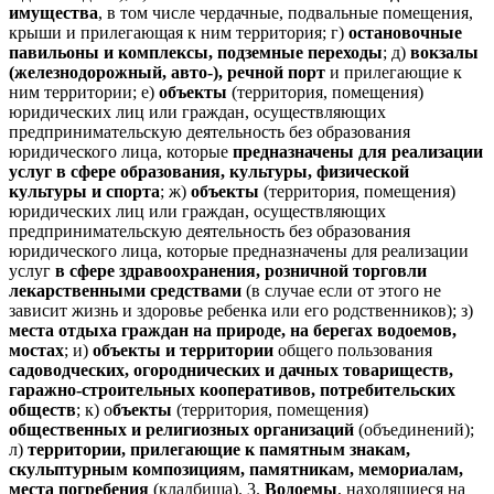
имущества
, в том числе чердачные, подвальные помещения,
крыши и прилегающая к ним территория; г)
остановочные
павильоны и комплексы, подземные переходы
; д)
вокзалы
(железнодорожный, авто-), речной порт
и прилегающие к
ним территории; е)
объекты
(территория, помещения)
юридических лиц или граждан, осуществляющих
предпринимательскую деятельность без образования
юридического лица, которые
предназначены для реализации
услуг в сфере образования, культуры, физической
культуры и спорта
; ж)
объекты
(территория, помещения)
юридических лиц или граждан, осуществляющих
предпринимательскую деятельность без образования
юридического лица, которые предназначены для реализации
услуг
в сфере здравоохранения, розничной торговли
лекарственными средствами
(в случае если от этого не
зависит жизнь и здоровье ребенка или его родственников); з)
места отдыха граждан на природе, на берегах водоемов,
мостах
; и)
объекты и территории
общего пользования
садоводческих, огороднических и дачных товариществ,
гаражно-строительных кооперативов, потребительских
обществ
; к) о
бъекты
(территория, помещения)
общественных и религиозных организаций
(объединений);
л)
территории, прилегающие к памятным знакам,
скульптурным композициям, памятникам, мемориалам,
места погребения
(кладбища). 3.
Водоемы
, находящиеся на