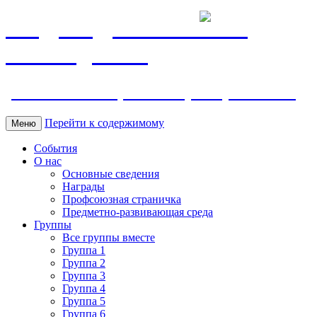
МБДОУ ДС "Калинка"
г.Волгодонска
ул. Ленина 118, тел. +7 (8639) 24-42-35
Перейти к содержимому
Меню
События
О нас
Основные сведения
Награды
Профсоюзная страничка
Предметно-развивающая среда
Группы
Все группы вместе
Группа 1
Группа 2
Группа 3
Группа 4
Группа 5
Группа 6