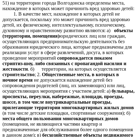
51) на территории города Волгодонска определены места,
нахождение в которых может причинить вред здоровью детей:
1. В качестве мест, нахождение в которых детей не
допускается, поскольку это может причинить вред здоровью
детей, их физическому, интеллектуальному, психическому,
духовному и нравственному развитию являются: а)
объекты
(территории, помещения)
юридических лиц или граждан,
осуществляющих предпринимательскую деятельность без
образования юридического лица, которые предназначены для
реализации услуг в сфере развлечений, досуга, в которых
проведение мероприятий
сопровождается показом
стриптиз-шоу, либо связанных с пропагандой насилия и
жестокости
. б) территории, на которых осуществляется
строительство
; 2.
Общественные места, в которых в
ночное время
не допускается нахождение детей без
сопровождения родителей (лиц, их заменяющих) или лиц,
осуществляющих мероприятия с участием детей: а)
бульвары,
проспекты, переулки, набережные, площади, проезды,
шоссе, в том числе внутриквартальные проезды,
прилегающие территории многоквартирных жилых домов
(в том числе детские площадки, спортивные сооружения); б)
места общего пользования многоквартирных домов
(помещения, не являющиеся частями квартир и
предназначенные для обслуживания более одного помещения
в данном доме); в)
бесхозяйственные объекты недвижимого