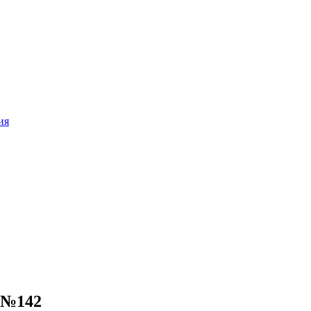
ия
9 №142