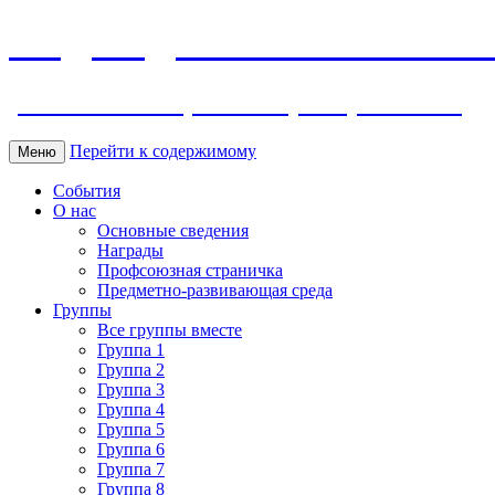
МБДОУ ДС "Калинка" г.Волг
ул. Ленина 118, тел. +7 (8639) 24-42-35
Перейти к содержимому
Меню
События
О нас
Основные сведения
Награды
Профсоюзная страничка
Предметно-развивающая среда
Группы
Все группы вместе
Группа 1
Группа 2
Группа 3
Группа 4
Группа 5
Группа 6
Группа 7
Группа 8