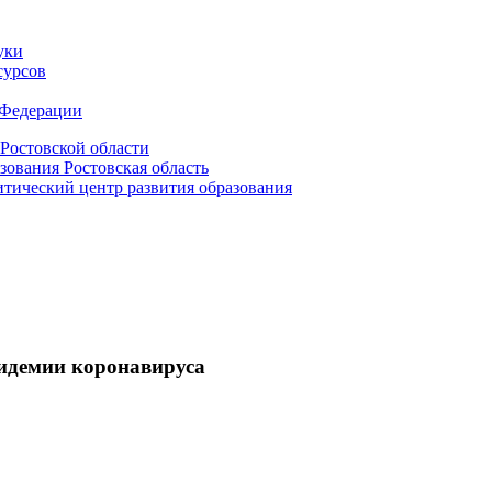
уки
сурсов
 Федерации
Ростовской области
зования Ростовская область
ический центр развития образования
пидемии коронавируса