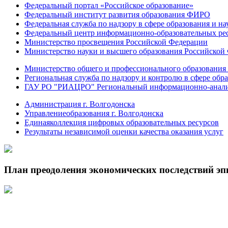
Федеральный портал «Российское образование»
Федеральный институт развития образования ФИРО
Федеральная служба по надзору в сфере образования и на
Федеральный центр информационно-образовательных ре
Министерство просвещения Российской Федерации
Министерство науки и высшего образования Российской
Министерство общего и профессионального образования 
Региональная служба по надзору и контролю в сфере обра
ГАУ РО "РИАЦРО" Региональный информационно-аналит
Администрация г. Волгодонска
Управлениеобразования г. Волгодонска
Единаяколлекция цифровых образовательных ресурсов
Результаты независимой оценки качества оказания услуг
План преодоления экономических последствий э