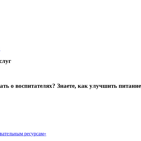
й
слуг
зать о воспитателях? Знаете, как улучшить питание
овательным ресурсам»