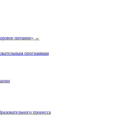
оровое питание»
→
зовательным программам
зации
бразовательного процесса