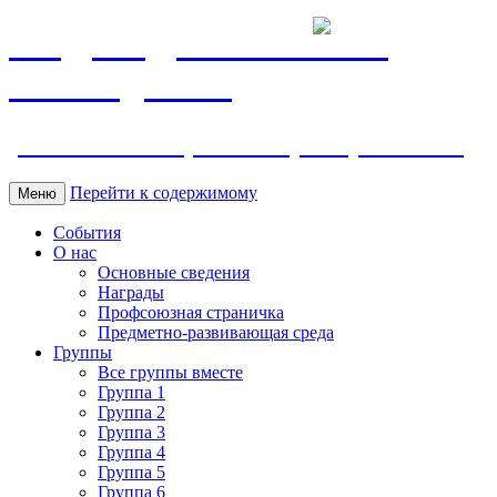
МБДОУ ДС "Калинка"
г.Волгодонска
ул. Ленина 118, тел. +7 (8639) 24-42-35
Перейти к содержимому
Меню
События
О нас
Основные сведения
Награды
Профсоюзная страничка
Предметно-развивающая среда
Группы
Все группы вместе
Группа 1
Группа 2
Группа 3
Группа 4
Группа 5
Группа 6