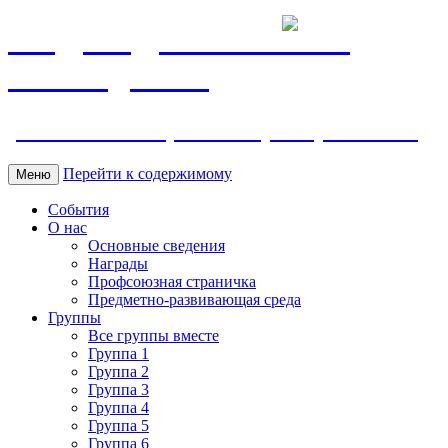
МБДОУ ДС "Калинка"
г.Волгодонска
ул. Ленина 118, тел. +7 (8639) 24-42-35
Перейти к содержимому
Меню
События
О нас
Основные сведения
Награды
Профсоюзная страничка
Предметно-развивающая среда
Группы
Все группы вместе
Группа 1
Группа 2
Группа 3
Группа 4
Группа 5
Группа 6