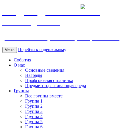
МБДОУ ДС "Калинка"
г.Волгодонска
ул. Ленина 118, тел. +7 (8639) 24-42-35
Перейти к содержимому
Меню
События
О нас
Основные сведения
Награды
Профсоюзная страничка
Предметно-развивающая среда
Группы
Все группы вместе
Группа 1
Группа 2
Группа 3
Группа 4
Группа 5
Группа 6