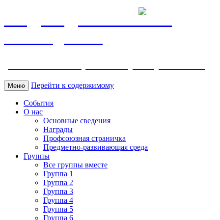
МБДОУ ДС "Калинка"
г.Волгодонска
ул. Ленина 118, тел. +7 (8639) 24-42-35
Перейти к содержимому
Меню
События
О нас
Основные сведения
Награды
Профсоюзная страничка
Предметно-развивающая среда
Группы
Все группы вместе
Группа 1
Группа 2
Группа 3
Группа 4
Группа 5
Группа 6