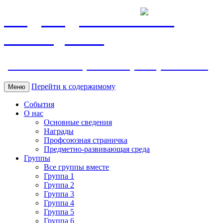
МБДОУ ДС "Калинка"
г.Волгодонска
ул. Ленина 118, тел. +7 (8639) 24-42-35
Перейти к содержимому
Меню
События
О нас
Основные сведения
Награды
Профсоюзная страничка
Предметно-развивающая среда
Группы
Все группы вместе
Группа 1
Группа 2
Группа 3
Группа 4
Группа 5
Группа 6