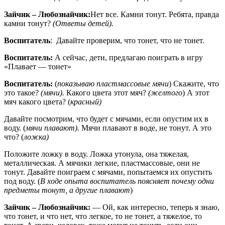
Зайчик – Любознайчик:
Нет все. Камни тонут. Ребята, правда
камни тонут?
(Ответы детей).
Воспитатель
: Давайте проверим, что тонет, что не тонет.
Воспитатель:
А сейчас, дети, предлагаю поиграть в игру
«Плавает — тонет»
Воспитатель:
(
показываю пластмассовые мячи
) Скажите, что
это такое?
(мячи).
Какого цвета этот мяч?
(желтого
) А этот
мяч какого цвета? (
красный)
Давайте посмотрим, что будет с мячами, если опустим их в
воду. (
мячи плавают).
Мячи плавают в воде, не тонут. А это
что? (
ложка)
Положите ложку в воду. Ложка утонула, она тяжелая,
металлическая. А мячики легкие, пластмассовые, они не
тонут. Давайте поиграем с мячами, попытаемся их опустить
под воду. (
В ходе опыта воспитатель поясняет почему одни
предметы тонут, а другие плавают
)
Зайчик – Любознайчик:
— Ой, как интересно, теперь я знаю,
что тонет, и что нет, что легкое, то не тонет, а тяжелое, то