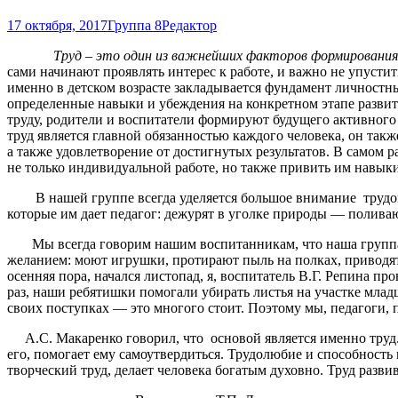
17 октября, 2017
Группа 8
Редактор
Труд – это один из важнейших факторов формировани
сами начинают проявлять интерес к работе, и важно не упустит
именно в детском возрасте закладывается фундамент личностн
определенные навыки и убеждения на конкретном этапе развития
труду, родители и воспитатели формируют будущего активного 
труд является главной обязанностью каждого человека, он так
а также удовлетворение от достигнутых результатов. В самом р
не только индивидуальной работе, но также привить им навыки
В нашей группе всегда уделяется большое внимание трудово
которые им дает педагог: дежурят в уголке природы — поливаю
Мы всегда говорим нашим воспитанникам, что наша группа-эт
желанием: моют игрушки, протирают пыль на полках, приводят 
осенняя пора, начался листопад, я, воспитатель В.Г. Репина пр
раз, наши ребятишки помогали убирать листья на участке млад
своих поступках — это многого стоит. Поэтому мы, педагоги, п
А.С. Макаренко говорил, что основой является именно труд. Но
его, помогает ему самоутвердиться. Трудолюбие и способность 
творческий труд, делает человека богатым духовно. Труд развив