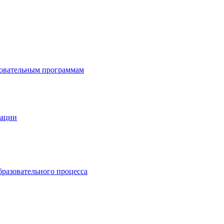
зовательным программам
зации
бразовательного процесса