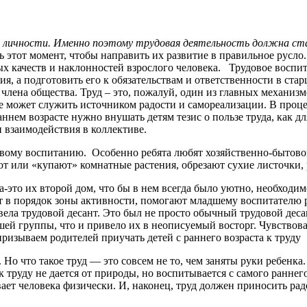
я личности. Именно поэтому трудовая деятельность должна ст
ь этот момент, чтобы направить их развитие в правильное русло
ых качеств и наклонностей взрослого человека. Трудовое воспи
, а подготовить его к обязательствам и ответственности в старш
члена общества. Труд – это, пожалуй, один из главных механизм
же может служить источником радости и самореализации. В проце
аннем возрасте нужно внушать детям тезис о пользе труда, как д
 взаимодействия в коллективе.
му воспитанию. Особенно ребята любят хозяйственно-бытовой 
т или «купают» комнатные растения, обрезают сухие листочки, р
о их второй дом, что бы в нем всегда было уютно, необходимо
в порядок зоны активности, помогают младшему воспитателю рас
овела трудовой десант. Это был не просто обычный трудовой десан
шей группы, что и привело их в неописуемый восторг. Чувствова
ризываем родителей приучать детей с раннего возраста к труду
 что такое труд — это совсем не то, чем заняты руки ребенка. 
к труду не дается от природы, но воспитывается с самого ранне
ает человека физически. И, наконец, труд должен приносить радо