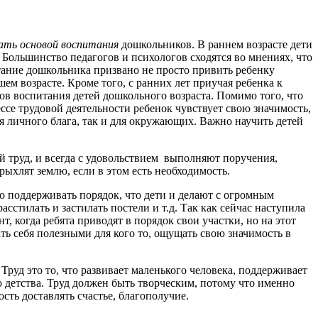
ать основой воспитания
дошкольников. В раннем возрасте дети
. Большинство педагогов и психологов сходятся во мнениях, что
тание дошкольника призвано не просто привить ребенку
ем возрасте. Кроме того, с ранних лет приучая ребенка к
ов воспитания детей дошкольного возраста. Помимо того, что
ссе трудовой деятельности ребенок чувствует свою значимость,
ля личного блага, так и для окружающих. Важно научить детей
труд, и всегда с удовольствием выполняют поручения,
ыхлят землю, если в этом есть необходимость.
 поддерживать порядок, что дети и делают с огромным
стилать и застилать постели и т.д. Так как сейчас наступила
т, когда ребята приводят в порядок свои участки, но на этот
ть себя полезными для кого то, ощущать свою значимость в
Труд это то, что развивает маленького человека, поддерживает
го детства. Труд должен быть творческим, потому что именно
сть доставлять счастье, благополучие.