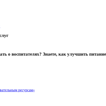
й
слуг
зать о воспитателях? Знаете, как улучшить питание
овательным ресурсам»