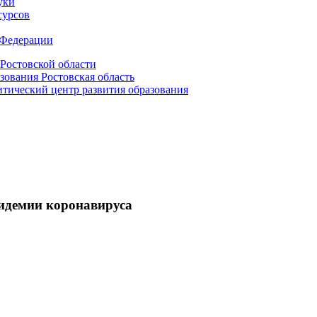
уки
сурсов
 Федерации
Ростовской области
зования Ростовская область
ический центр развития образования
пидемии коронавируса