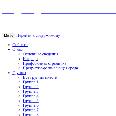
МБДОУ ДС "Калинка" г.Волг
ул. Ленина 118, тел. +7 (8639) 24-42-35
Перейти к содержимому
Меню
События
О нас
Основные сведения
Награды
Профсоюзная страничка
Предметно-развивающая среда
Группы
Все группы вместе
Группа 1
Группа 2
Группа 3
Группа 4
Группа 5
Группа 6
Группа 7
Группа 8