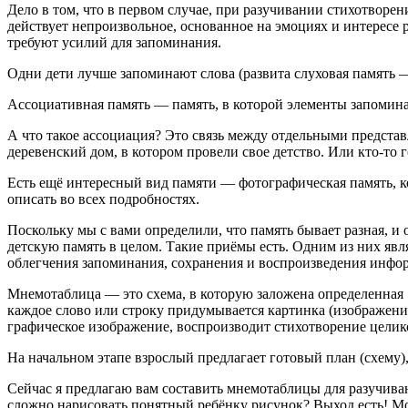
Дело в том, что в первом случае, при разучивании стихотворен
действует непроизвольное, основанное на эмоциях и интересе
требуют усилий для запоминания.
Одни дети лучше запоминают слова (развита слуховая память —
Ассоциативная память — память, в которой элементы запомина
А что такое ассоциация? Это связь между отдельными представ
деревенский дом, в котором провели свое детство. Или кто-то 
Есть ещё интересный вид памяти — фотографическая память, ко
описать во всех подробностях.
Поскольку мы с вами определили, что память бывает разная, и 
детскую память в целом. Такие приёмы есть. Одним из них яв
облегчения запоминания, сохранения и воспроизведения инфо
Мнемотаблица — это схема, в которую заложена определенна
каждое слово или строку придумывается картинка (изображение)
графическое изображение, воспроизводит стихотворение целик
На начальном этапе взрослый предлагает готовый план (схему),
Сейчас я предлагаю вам составить мнемотаблицы для разучива
сложно нарисовать понятный ребёнку рисунок? Выход есть! Мо