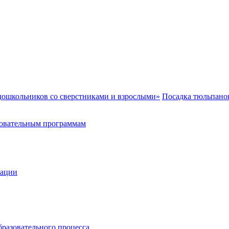
дошкольников со сверстниками и взрослыми»
Посадка тюльпан
зовательным программам
зации
бразовательного процесса