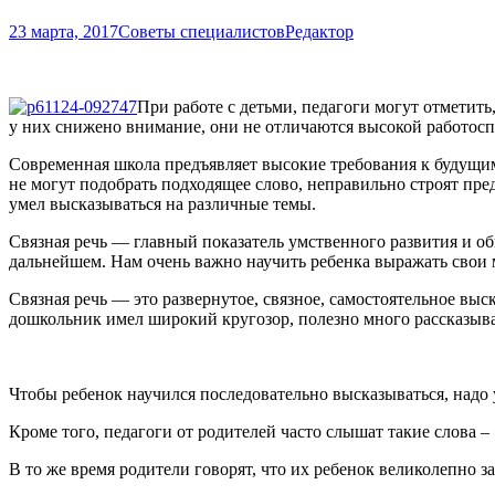
23 марта, 2017
Советы специалистов
Редактор
При работе с детьми, педагоги могут отметить
у них снижено внимание, они не отличаются высокой работос
Современная школа предъявляет высокие требования к будущим 
не могут подобрать подходящее слово, неправильно строят пре
умел высказываться на различные темы.
Связная речь — главный показатель умственного развития и об
дальнейшем. Нам очень важно научить ребенка выражать свои 
Связная речь — это развернутое, связное, самостоятельное выс
дошкольник имел широкий кругозор, полезно много рассказыват
Чтобы ребенок научился последовательно высказываться, надо 
Кроме того, педагоги от родителей часто слышат такие слова – 
В то же время родители говорят, что их ребенок великолепно