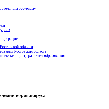
овательным ресурсам»
уки
сурсов
 Федерации
Ростовской области
зования Ростовская область
ический центр развития образования
пидемии коронавируса