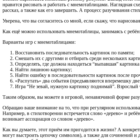
нравится рисовать и работать с мнемотаблицами. Наглядная схе
рассказ, а также как его завершить. А процесс разучивания ст
Уверена, что вы согласитесь со мной, если скажу, что нарисова
Как ещё можно использовать мнемотаблицы, занимаясь с ребён
Варианты игр с мнемотаблицами:
Восстановить последовательность картинок по памяти;
Смешать их с другими и отбирать среди нескольких карти
Определять, где должна находиться “выпавшая” картинка
Найти лишнюю картинку;
Найти ошибку в последовательности картинок после проч
«Распутать» два события (предъявляются вперемешку дв
Игра “Не зевай, нужную картинку поднимай”. Взрослый чи
Таким образом, вы можете в игровой, ненавязчивой форме разу
Обращаю ваше внимание на то, что при регулярном использова
Например, в стихотворении встречается слово «дерево» и ребёно
возникает ассоциация со словом «дерево».
Как вы думаете, этот приём им пригодится в жизни? А конкрет
могут выстроить цепочку символов), а также для сочинений и 