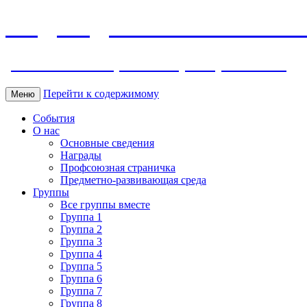
МБДОУ ДС "Калинка" г.Волг
ул. Ленина 118, тел. +7 (8639) 24-42-35
Перейти к содержимому
Меню
События
О нас
Основные сведения
Награды
Профсоюзная страничка
Предметно-развивающая среда
Группы
Все группы вместе
Группа 1
Группа 2
Группа 3
Группа 4
Группа 5
Группа 6
Группа 7
Группа 8