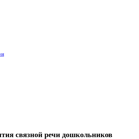
ия
ития связной речи дошкольников