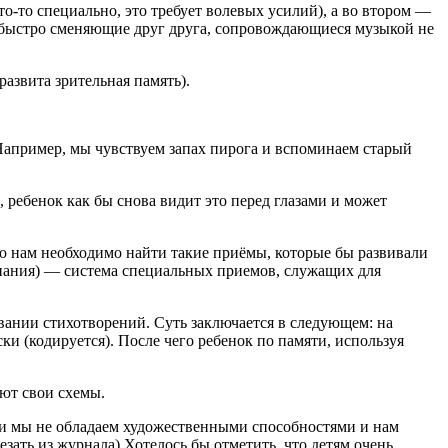
то-то специально, это требует волевых усилий), а во втором —
, быстро сменяющие друг друга, сопровождающиеся музыкой не
азвита зрительная память).
 Например, мы чувствуем запах пирога и вспоминаем старый
 ребенок как бы снова видит это перед глазами и может
 то нам необходимо найти такие приёмы, которые бы развивали
инания) — система специальных приемов, служащих для
нии стихотворений. Суть заключается в следующем: на
ки (кодируется). После чего ребенок по памяти, используя
ают свои схемы.
сли мы не обладаем художественными способностями и нам
ать из журнала) Хотелось бы отметить, что детям очень