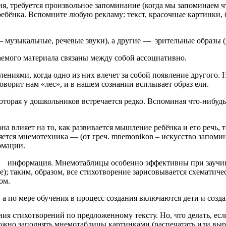
ия, требуется произвольное запоминание (когда мы запоминаем ч
 ребёнка. Вспомните любую рекламу: текст, красочные картинки
 музыкальные, речевые звуки), а другие — зрительные образы (р
емого материала связаны между собой ассоциативно.
лениями, когда одно из них влечет за собой появление другого.
говорит нам «лес», и в нашем сознании всплывает образ ели.
торая у дошкольников встречается редко. Вспоминая что-нибудь,
она влияет на то, как развивается мышление ребёнка и его речь,
ляется мнемотехника — (от греч. mnemonikon – искусство запом
рмации.
я информация. Мнемотаблицы особенно эффективны при заучива
; таким, образом, все стихотворение зарисовывается схематичес
ом.
 а по мере обучения в процесс создания включаются дети и созд
ния стихотворений по предложенному тексту. Но, что делать, е
жно заполнять мнемотаблицы картинками (распечатать или вырез