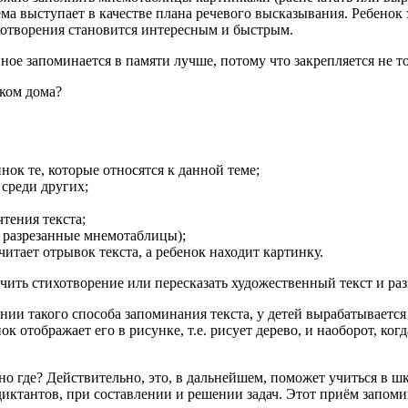
ма выступает в качестве плана речевого высказывания. Ребенок з
ихотворения становится интересным и быстрым.
нное запоминается в памяти лучше, потому что закрепляется не то
ком дома?
нок те, которые относятся к данной теме;
 среди других;
тения текста;
е разрезанные мнемотаблицы);
тает отрывок текста, а ребенок находит картинку.
чить стихотворение или пересказать художественный текст и раз
нии такого способа запоминания текста, у детей вырабатывается
к отображает его в рисунке, т.е. рисует дерево, и наоборот, ког
но где? Действительно, это, в дальнейшем, поможет учиться в ш
диктантов, при составлении и решении задач. Этот приём запоми