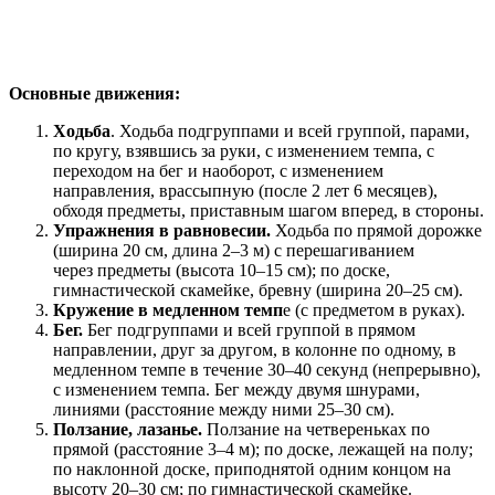
Основные движения
:
Ходьба
. Ходьба подгруппами и всей группой, парами,
по кругу, взявшись за руки, с изменением темпа, с
переходом на бег и наоборот, с изменением
направления, врассыпную (после 2 лет 6 месяцев),
обходя предметы, приставным шагом вперед, в стороны.
Упражнения в равновесии.
Ходьба по прямой дорожке
(ширина 20 см, длина 2–3 м) с перешагиванием
через предметы (высота 10–15 см); по доске,
гимнастической скамейке, бревну (ширина 20–25 см).
Кружение в медленном темп
е (с предметом в руках).
Бег.
Бег подгруппами и всей группой в прямом
направлении, друг за другом, в колонне по одному, в
медленном темпе в течение 30–40 секунд (непрерывно),
с изменением темпа. Бег между двумя шнурами,
линиями (расстояние между ними 25–30 см).
Ползание, лазанье.
Ползание на четвереньках по
прямой (расстояние 3–4 м); по доске, лежащей на полу;
по наклонной доске, приподнятой одним концом на
высоту 20–30 см; по гимнастической скамейке.