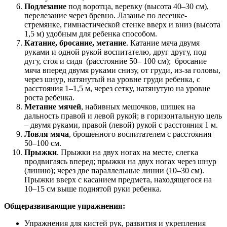
Подлезание
под воротца, веревку (высота 40–30 см),
перелезание через бревно. Лазанье по лесенке-
стремянке, гимнастической стенке вверх и вниз (высота
1,5 м) удобным для ребенка способом.
Катание, бросание, метание
. Катание мяча двумя
руками и одной рукой воспитателю, друг другу, под
дугу, стоя и сидя (расстояние 50– 100 см); бросание
мяча вперед двумя руками снизу, от груди, из-за головы,
через шнур, натянутый на уровне груди ребенка, с
расстояния 1–1,5 м, через сетку, натянутую на уровне
роста ребенка.
Метание мячей
, набивных мешочков, шишек на
дальность правой и левой рукой; в горизонтальную цель
– двумя руками, правой (левой) рукой с расстояния 1 м.
Ловля мяча
, брошенного воспитателем с расстояния
50–100 см.
Прыжки
. Прыжки на двух ногах на месте, слегка
продвигаясь вперед; прыжки на двух ногах через шнур
(линию); через две параллельные линии (10–30 см).
Прыжки вверх с касанием предмета, находящегося на
10–15 см выше поднятой руки ребенка.
Общеразвивающие упражнения
:
Упражнения для кистей рук, развития и укрепления