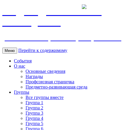
МБДОУ ДС "Калинка"
г.Волгодонска
ул. Ленина 118, тел. +7 (8639) 24-42-35
Перейти к содержимому
Меню
События
О нас
Основные сведения
Награды
Профсоюзная страничка
Предметно-развивающая среда
Группы
Все группы вместе
Группа 1
Группа 2
Группа 3
Группа 4
Группа 5
Группа 6