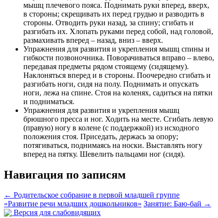
мышц плечевого пояса. Поднимать руки вперед, вверх,
в стороны; скрещивать их перед грудью и разводить в
стороны. Отводить руки назад, за спину; сгибать и
разгибать их. Хлопать руками перед собой, над головой,
размахивать вперед – назад, вниз – вверх.
Упражнения для развития и укрепления мышц спины и
гибкости позвоночника. Поворачиваться вправо – влево,
передавая предметы рядом стоящему (сидящему).
Наклоняться вперед и в стороны. Поочередно сгибать и
разгибать ноги, сидя на полу. Поднимать и опускать
ноги, лежа на спине. Стоя на коленях, садиться на пятки
и подниматься.
Упражнения для развития и укрепления мышц
брюшного пресса и ног. Ходить на месте. Сгибать левую
(правую) ногу в колене (с поддержкой) из исходного
положения стоя. Приседать, держась за опору;
потягиваться, поднимаясь на носки. Выставлять ногу
вперед на пятку. Шевелить пальцами ног (сидя).
Навигация по записям
←
Родительское собрание в первой младшей группе
«Развитие речи младших дошкольников»
Занятие: Баю-бай
→
Версия для слабовидящих