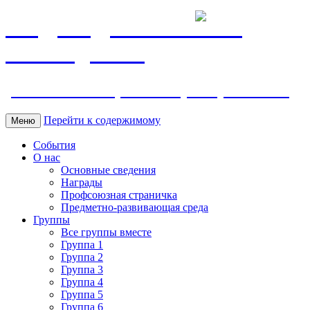
МБДОУ ДС "Калинка"
г.Волгодонска
ул. Ленина 118, тел. +7 (8639) 24-42-35
Перейти к содержимому
Меню
События
О нас
Основные сведения
Награды
Профсоюзная страничка
Предметно-развивающая среда
Группы
Все группы вместе
Группа 1
Группа 2
Группа 3
Группа 4
Группа 5
Группа 6