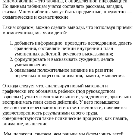
Мнемотаблица – это таблица, с определённой информацией.
По данным таблицам учатся составлять рассказы, загадки,
сказки. Мнемотаблицы могут быть предметные, предметно —
схематические и схематические.
Таким образом, можно сделать выводы, что используя приёмы
мнемотехники, мы учим детей:
добывать информацию, проводить исследование, делать
сравнения, составлять четкий внутренний план
умственных действий, речевого высказывания;
формулировать и высказывать суждения, делать
умозаключения;
оказываем положительное влияние на развитие
неречевых процессов: внимания, памяти, мышления.
Отсюда следует что, анализируя новый материал и
графически его обозначая, ребенок (под руководством
взрослых) учится самостоятельности, усидчивости, зрительно
воспринимать план своих действий. У него повышается
чувство заинтересованности и ответственности, появляется
удовлетворенность результатами своего труда,
совершенствуются такие психические процессы, как память,
внимание, мышление.
Мы ,педагоги, считаем, чем раньше мы будем учить детей