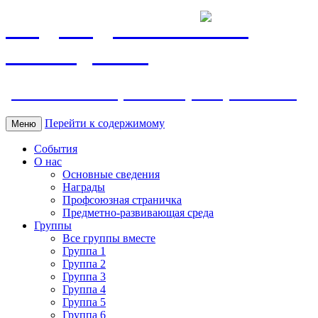
МБДОУ ДС "Калинка"
г.Волгодонска
ул. Ленина 118, тел. +7 (8639) 24-42-35
Перейти к содержимому
Меню
События
О нас
Основные сведения
Награды
Профсоюзная страничка
Предметно-развивающая среда
Группы
Все группы вместе
Группа 1
Группа 2
Группа 3
Группа 4
Группа 5
Группа 6