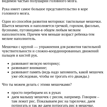
видимой частью полушарий головного мозга.
Рука имеет самое большое представительство в коре
головного мозга.
Один из способов развития моторики: тактильные мешочки.
Шьется мешочек и наполняется гречкой, горохом, фасолью,
бусинами, пуговицами-в общем любым мелким
наполнителем. Причем чем меньше возраст ребенка-тем
мельче наполнитель.
Мешочки с крупой — упражнения для развития тактильной
чувствительности и сложно-координированных движений
пальцев и кистей рук.
развивают мелкую моторику;
развивают внимание;
развивают память (ведь надо запомнить, какой мешочек
уже обследован, чтобы не трогать его дважды.)
Что ты можем делать с этими мешочками?
просто перебираем их в руках
даем малышу мешочек с рисом, например. Говорим –
там лежит рис. Показываем рис на тарелочке, даем
потрогать и так же даем потрогать рис в мешочке.