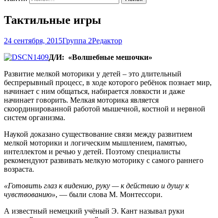
Тактильные игры
24 сентября, 2015
Группа 2
Редактор
Д/И: «Волшебные мешочки»
Развитие мелкой моторики у детей – это длительный
беспрерывный процесс, в ходе которого ребёнок познает мир,
начинает с ним общаться, набирается ловкости и даже
начинает говорить. Мелкая моторика является
скоординированной работой мышечной, костной и нервной
систем организма.
Наукой доказано существование связи между развитием
мелкой моторики и логическим мышлением, памятью,
интеллектом и речью у детей. Поэтому специалисты
рекомендуют развивать мелкую моторику с самого раннего
возраста.
«Готовить глаз к видению, руку — к действию и душу к
чувствованию»
, — были слова М. Монтессори.
А известный немецкий учёный Э. Кант называл руки