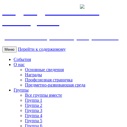
МБДОУ ДС "Калинка"
г.Волгодонска
ул. Ленина 118, тел. +7 (8639) 24-42-35
Перейти к содержимому
Меню
События
О нас
Основные сведения
Награды
Профсоюзная страничка
Предметно-развивающая среда
Группы
Все группы вместе
Группа 1
Группа 2
Группа 3
Группа 4
Группа 5
Группа 6