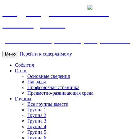
МБДОУ ДС "Калинка"
г.Волгодонска
ул. Ленина 118, тел. +7 (8639) 24-42-35
Перейти к содержимому
Меню
События
О нас
Основные сведения
Награды
Профсоюзная страничка
Предметно-развивающая среда
Группы
Все группы вместе
Группа 1
Группа 2
Группа 3
Группа 4
Группа 5
Группа 6