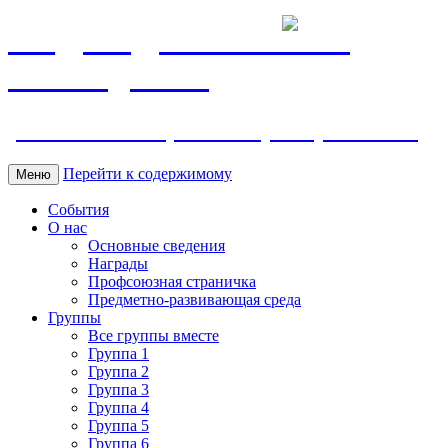
МБДОУ ДС "Калинка"
г.Волгодонска
ул. Ленина 118, тел. +7 (8639) 24-42-35
Перейти к содержимому
Меню
События
О нас
Основные сведения
Награды
Профсоюзная страничка
Предметно-развивающая среда
Группы
Все группы вместе
Группа 1
Группа 2
Группа 3
Группа 4
Группа 5
Группа 6