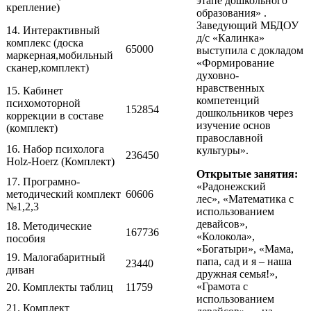
этапе дошкольного
крепление)
образования» .
Заведующий МБДОУ
14. Интерактивный
д/с «Калинка»
комплекс (доска
65000
выступила с докладом
маркерная,мобильный
«Формирование
сканер,комплект)
духовно-
нравственных
15. Кабинет
компетенций
психомоторной
152854
дошкольников через
коррекции в составе
изучение основ
(комплект)
православной
16. Набор психолога
культуры».
236450
Holz-Hoerz (Комплект)
Открытые занятия:
17. Програмно-
«Радонежский
методический комплект
60606
лес», «Математика с
№1,2,3
использованием
девайсов»,
18. Методические
167736
«Колокола»,
пособия
«Богатыри», «Мама,
19. Малогабаритный
папа, сад и я – наша
23440
диван
дружная семья!»,
«Грамота с
20. Комплекты таблиц
11759
использованием
21. Комплект