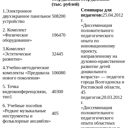
(тыс. рублей)
Семинары для
1.Электронное
педагогов:
25.04.2012
двухэкранное панельное
508200
г.
устройство
«Диссеминация
2. Комплект
положительного
«Физическое
196470
педагогического
оборудование»
опыта по
инновационному
3.Комплект
проекту,
«Эстетическое
32445
направленному на
развитие»
духовно-нравственное
развитие детей
4.Учебно-методические
дошкольного
комплекты «Предшкола
106080
возраста» — педагоги
нового поколения»
города Волгодонска и
5. Точка
Ростовской области,
видеоконференцсвязи,
40300
45
тип1
педагогов;20.03.2012
г.
6. Учебные пособия
«Диссеминация
«Редкие музыкальные
положительного
405
инструменты и
педагогического
фольклорные ансамбли»
опыта областных