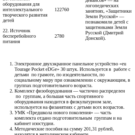
девайсов» — на
оборудования для
логопедических
интеллектуального
122760
занятиях, «Защитники
творческого развития
Земли Русской» —
детей
познакомили детей с
защитниками Земли
22. Источник
Русской (Дмитрий
бесперебойного
2780
Донской).
питания
Электронное двухэкранное панельное устройство «eu
Tourage Pocket eDGe» 30 штук. Используется в работе с
детьми по грамоте, по изодеятельности, по
социальному миру при ознакомлении с окружающим, в
группах подготовительного возраста.
Комплект физоборудования — частично распределен
по группам, а большая часть спортивного
оборудования находится в физкультурном зале,
используется на физанятиях с детьми всех возрастов.
УМК «Предшкола нового поколения» — часть
комплекта отдано подготовительным группам и на
кабинет изостудии.
Методические пособия на сумму 201,31 рублей,
находятся в методическом кабинете.