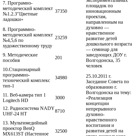
экспериментальных
7. Програмно-
площадок по
методический комплект
37350
инновационным
№1.2.3″Цветные
проектам,
ладошки»
направленным на
духовно —
8. Программно-
нравственное
методический комплект
23259
развитие детей
№4,5,6 по
дошкольного возраста
художественному труду
— семинар для
9. Методические
заведующих ДОУ г.
201
пособия
Волгодонска, 35
человек
10.Стационарный
программно-
25.10.2011 г.
34980
технический комплекс
Заседание Совета по
тип-1
образованию г.
Волгодонска на тему:
11. Веб-камера тип 1
3000
«Реализация
Logitech HD
концепции
12. Радиосистема NADY
непрерывного
8710
UHF-24 HT
духовно-
нравственного
13. Мультимедийный
воспитания и
проектор BenQ
развития детей на
32500
МХ613ST (Настенное