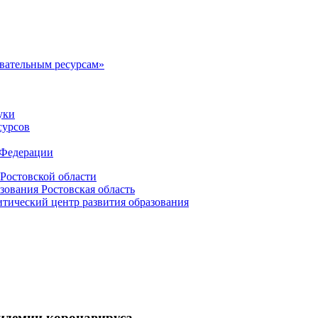
овательным ресурсам»
уки
сурсов
 Федерации
Ростовской области
зования Ростовская область
ический центр развития образования
пидемии коронавируса