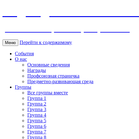
МБДОУ ДС "Калинка" г.Волг
ул. Ленина 118, тел. +7 (8639) 24-42-35
Перейти к содержимому
Меню
События
О нас
Основные сведения
Награды
Профсоюзная страничка
Предметно-развивающая среда
Группы
Все группы вместе
Группа 1
Группа 2
Группа 3
Группа 4
Группа 5
Группа 6
Группа 7
Группа 8