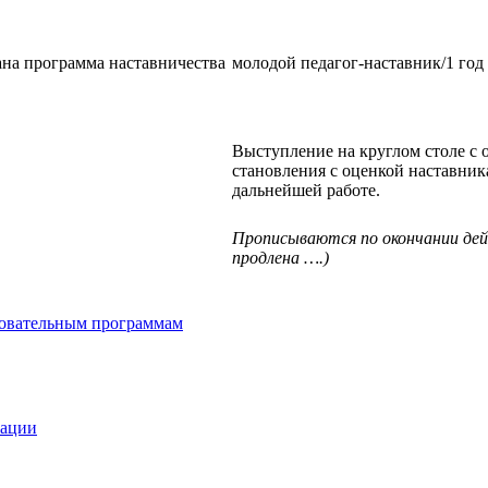
тана программа наставничества
молодой педагог-наставник/1 год
Выступление на
круглом столе с
становления с оценкой наставни
дальнейшей работе.
Прописываются по окончании де
продлена ….)
зовательным программам
зации